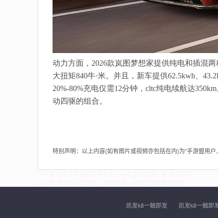
动力方面，2026款岚图梦想家提供纯电和插混两种
大扭矩840牛·米。并且，新车提供62.5kwh、4
20%-80%充电仅需12分钟，cltc纯电续航达
动四驱的组合。
特别声明：以上内容(如有图片或视频亦包括在内)为“手游盟用
下一篇:
方盒子罗曼蒂克进化史：从教皇到国王，都“欲罢不能”
上一篇:
姜海荣正式亮相，深蓝汽车以奔跑之姿开启新征程
凯发k8一触即发
凯发k8一触即