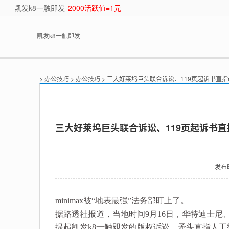
凯发k8一触即发
2000活跃值=1元
凯发k8一触即发
>
办公技巧
>
办公技巧
> 三大好莱坞巨头联合诉讼、119页起诉书直指mi
三大好莱坞巨头联合诉讼、119页起诉书直指m
发布
minimax被“地表最强”法务部盯上了。
据路透社报道，当地时间9月16日，华特迪士
提起凯发k8一触即发的版权诉讼，矛头直指人工智能