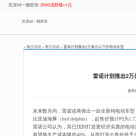
凯发k8一触即发
2000活跃值=1元
凯发k8一触即发
>
每日活动
>
每日活动
> 雷诺计划推出2万美元以下的电动车型
雷诺计划推出2万
发布
未来数月内，雷诺或将推出一款全新纯电动车型，其
比亚迪海豚（byd dolphin），起售价预计约为
雷诺公司认为，其已找到打造更经济实惠的电动汽
有望将生产成本降低40%，从而打造出售价低于