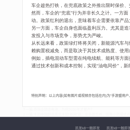
车企趁热打铁，在兜底政策之外推出限时保价、
然而，车企的“兜底”行为并非长久之计。一方
动。政策红利的退出，意味着车企需要依靠产品
另一方面，车企自身也面临盈利压力。尤其是造
发投入与市场竞争，形势尤为严峻。
从长远来看，政策绿灯终将关闭，新能源汽车与
赖购置税减免，而是取决于其技术成熟度、使用
例如，插电混动车型需在纯电续航、能耗等方面
通过技术创新和成本控制，实现“油电同价”，
特别声明：以上内容(如有图片或视频亦包括在内)为“手游盟用
下一篇:
奇瑞全固态电池，为何2030年才量产？
上一篇:
丰田中国辟谣南北丰田“并网”说：非全面合并，仅限小范围试点​
凯发k8一触即发
凯发k8一触即