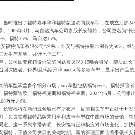
产，当时推出了福特嘉年华和福特蒙迪欧两款车型，在成立后的24
。2006年3月，马自达汽车公司参股长安福特，公司更名为"长
%、福特35%、马自达15%。
复"长安福特汽车有限公司"名称，长安与福特持股比例各为50%。经
三大生产基地，共计七个工厂。
1年，公司因变速箱设计缺陷问题被央视3·15晚会曝光，随后延长
召回探险者、锐界l及玛斯丹牌mach-e等多款车型，显示出产品
的车型涵盖多个细分市场，suv车型包括福特evos、福特探险
福特蒙迪欧、福特福克斯和福特福睿斯。2024年6月，公司推
.98万元之间。
，长安福特在新能源领域已有所布局，目前相关车型正处于开发
司，负责管理福特品牌乘用车和皮卡车型在中国市场的营销、销
渠道。这一系列举措表明，长安福特正积极应对市场变化，加快
安福特，正值公司发展的关键时期。新的管理层面临着带领长安