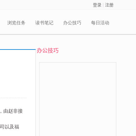
登录
|
注册
浏览任务
读书笔记
办公技巧
每日活动
办公技巧
，由赵非接
公司以及福