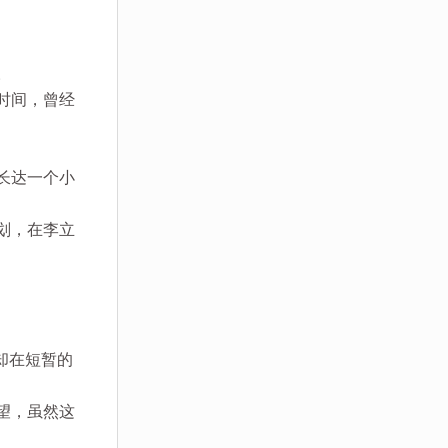
。
时间，曾经
长达一个小
划，在李立
却在短暂的
望，虽然这