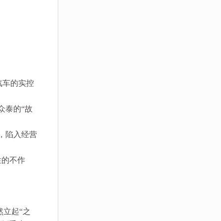
汽车的实控
众泰的“故
，陷入经营
性的不作
然立起“之