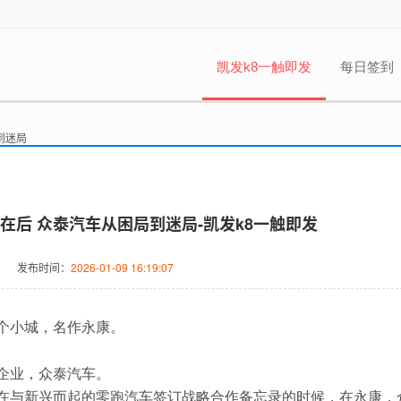
凯发k8一触即发
每日签到
到迷局
在后 众泰汽车从困局到迷局-凯发k8一触即发
发布时间：
2026-01-09 16:19:07
个小城，名作永康。
企业，
众泰汽车
。
正在与新兴而起的
零跑汽车
签订战略合作备忘录的时候，在永康，