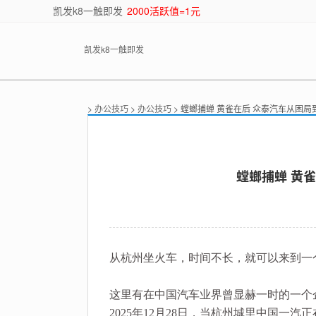
凯发k8一触即发
2000活跃值=1元
凯发k8一触即发
>
办公技巧
>
办公技巧
> 螳螂捕蝉 黄雀在后 众泰汽车从困局
螳螂捕蝉 黄雀
从杭州坐火车，时间不长，就可以来到一
这里有在中国汽车业界曾显赫一时的一个
2025年12月28日，当杭州城里中国一汽