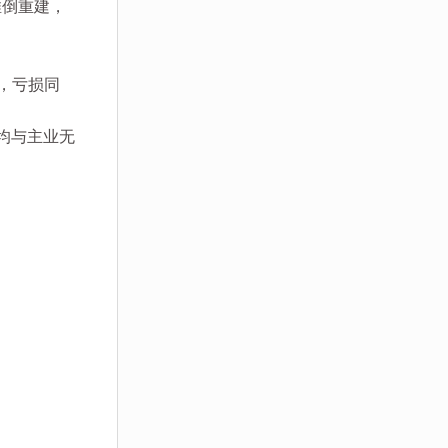
推倒重建，
元，亏损同
均与主业无