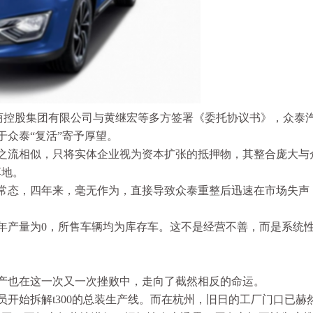
江苏深商控股集团有限公司与黄继宏等多方签署《委托协议书》，众泰
众泰“复活”寄予厚望。
之流相似，只将实体企业视为资本扩张的抵押物，其整合庞大与
落地。
常态，四年来，毫无作为，直接导致众泰重整后迅速在市场失声
且全年产量为0，所售车辆均为库存车。这不是经营不善，而是系统
资产也在这一次又一次挫败中，走向了截然相反的命运。
开始拆解t300的总装生产线。而在杭州，旧日的工厂门口已赫