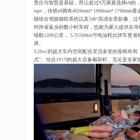
责任与智慧是基础，而让超过9万家庭选择e8的
mpv，传祺e8拥有4920mm* 1900mm* 17
级组合驾驶辅助系统以及540°高清全景影像，
对跨省返乡的数小时车程，也能为家人提供头等
续航1200公里， 5.7l/100km亏电油耗
择。
5.20㎡的超大车内空间配合灵活多变的座椅布局
式”。结合1917l的超大后备厢容积，无论是