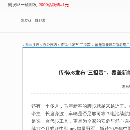
凯发k8一触即发
2000活跃值=1元
凯发k8一触即发
>
办公技巧
>
办公技巧
> 传祺e8发布“三担责”，覆盖新能源车新老用
传祺e8发布“三担责”，覆盖
发布
还有一个多月，马年新春的脚步就越来越近了。
牵挂：长途奔波，车辆是否足够可靠？电池续航
是选一台代步工具，更是为全家的安危与舒心选择
续17个月蝉联中型mpv销量冠军、斩获2025年