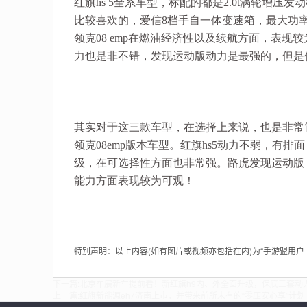
红旗hs 5全系车型，标配的都是2.0t涡轮增
比较喜欢的，爱信8档手自一体变速箱，最大功率2
领克08 emp在燃油经济性以及续航方面，表现
力也是非不错，发现运动版动力是最强的，但是
其实对于这三款车型，在选择上来说，也是非常
领克08emp版本车型。红旗hs5动力不弱，有
级，在可选择性方面也非常强。路虎发现运动版
能力方面表现较为可观！
特别声明：以上内容(如有图片或视频亦包括在内)为“手游盟用
下一篇:
北京车展新车提前看！新红旗h9内、外全面升级，保底三套动
上一篇:
红旗新能源eh7济南上市，并带来前所未有的“零压安心享”计划