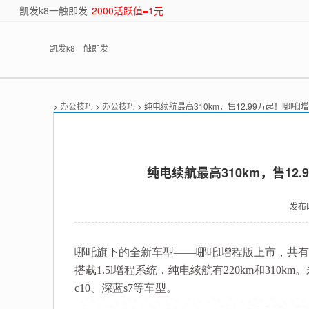
凯发k8一触即发
2000活跃值=1元
凯发k8一触即发
>
办公技巧
>
办公技巧
> 纯电续航最高310km，售12.99万起！哪吒
纯电续航最高310km，售12
发布
哪吒旗下的全新车型——哪吒l增程版上市，共有4款车
搭载1.5l增程系统，纯电续航有220km和31
c10、深蓝s7等车型。