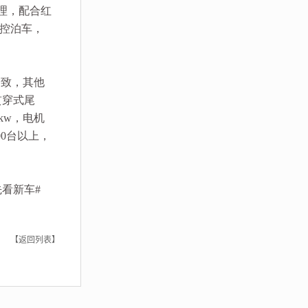
理，配合红
控泊车，
持一致，其他
贯穿式尾
kw，电机
00台以上，
先看新车#
【返回列表】