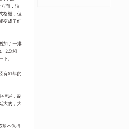
寸方面，轴
瀑式格栅，但
标变成了红
增加了一排
2.5t和
流一下。
经有61年的
中控屏，副
挺大的，大
m5基本保持