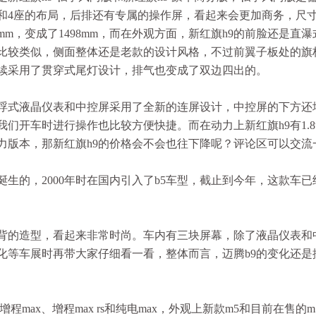
和4座的布局，后排还有专属的操作屏，看起来会更加商务，尺
5mm，变成了1498mm，而在外观方面，新红旗h9的前脸还是直
格比较类似，侧面整体还是老款的设计风格，不过前翼子板处的旗
续采用了贯穿式尾灯设计，排气也变成了双边四出的。
悬浮式液晶仪表和中控屏采用了全新的连屏设计，中控屏的下方还
开车时进行操作也比较方便快捷。而在动力上新红旗h9有1.8t、
t的动力版本，那新红旗h9的价格会不会也往下降呢？评论区可以交
美诞生的，2000年时在国内引入了b5车型，截止到今年，这款车已
溜背的造型，看起来非常时尚。车内有三块屏幕，除了液晶仪表和
化等车展时再带大家仔细看一看，整体而言，迈腾b9的变化还是
max、增程max rs和纯电max，外观上新款m5和目前在售的