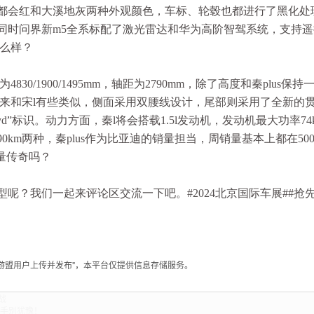
都会红和大溪地灰两种外观颜色，车标、轮毂也都进行了黑化处
同时问界新m5全系标配了激光雷达和华为高阶智驾系统，支持遥
怎么样？
0/1900/1495mm，轴距为2790mm，除了高度和秦plus保
起来和宋l有些类似，侧面采用双腰线设计，尾部则采用了全新的
”标识。动力方面，秦l将会搭载1.5l发动机，发动机最大功率74
和90km两种，秦plus作为比亚迪的销量担当，周销量基本上都在50
销量传奇吗？
型呢？我们一起来评论区交流一下吧。#2024北京国际车展##抢
手游盟用户上传并发布"，本平台仅提供信息存储服务。
战
下手别犹豫！