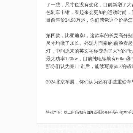
了一致，尺寸也没有变化，目前新增了大
色刹车卡钳，看起来会更加的运动时尚，
目前售价24.98万起，你们感觉这个价格
第四款，比亚迪秦l，这款车的长宽高分别为483
尺寸均做了加长。外观方面秦l的前脸看
灯，中间原来的英文字标变为了大写的“byd
最大功率120kw，目前纯电续航有60km
那你们认为秦l上市后，能续写秦plus的
2024北京车展，你们认为还有哪些重磅车
特别声明：以上内容(如有图片或视频亦包括在内)为“
下一篇:
新能源渗透率破50%大关，别克gl8插混版加入争霸大
上一篇:
试驾东风日产探陆：中大型suv仅需20多万元？直接