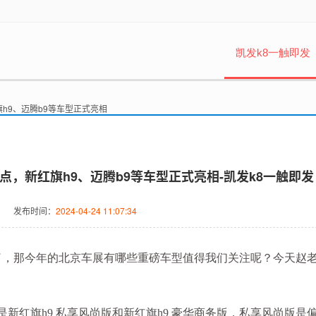
凯发k8一触即发
旗h9、迈腾b9等车型正式亮相
盘点，新红旗h9、迈腾b9等车型正式亮相-凯发k8一触即发
发布时间：
2024-04-24 11:07:34
始了，那今年的北京车展有哪些重磅车型值得我们关注呢？今天赵
是新红旗h9 私享风尚版和新红旗h9 豪华商务版，私享风尚版是