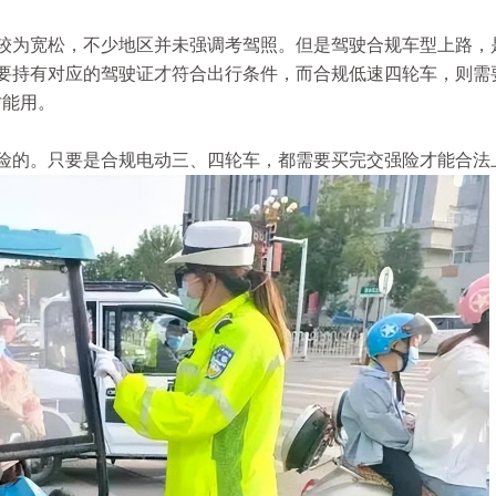
较为宽松，不少地区并未强调考驾照。但是驾驶合规车型上路，
要持有对应的驾驶证才符合出行条件，而合规低速四轮车，则需
才能用。
险的。只要是合规电动三、四轮车，都需要买完交强险才能合法