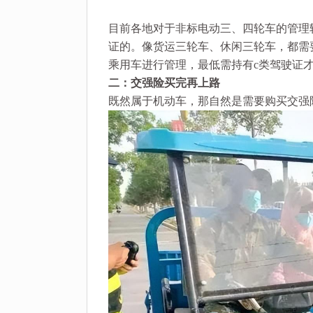
目前各地对于非标电动三、四轮车的管理
证的。像货运三轮车、休闲三轮车，都需
乘用车进行管理，最低需持有c类驾驶证
二：交强险买完再上路
既然属于机动车，那自然是需要购买交强