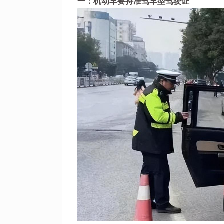
一：机动车要持准驾车型驾驶证