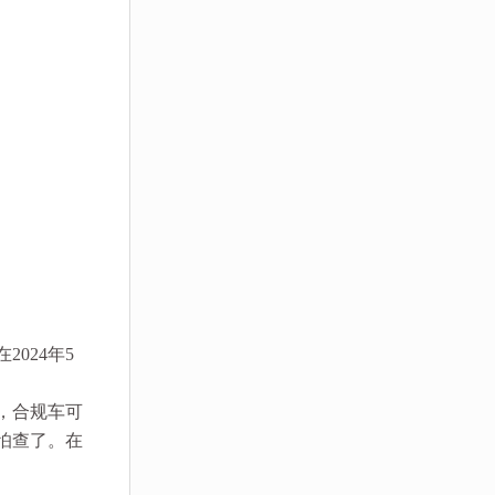
024年5
，合规车可
怕查了。在