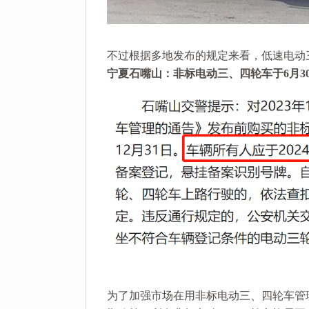
不过根据多地发布的规定来看，低速电动
宁夏石嘴山：非标电动三、四轮车于6月3
为了加强市场在用非标电动三、四轮车管