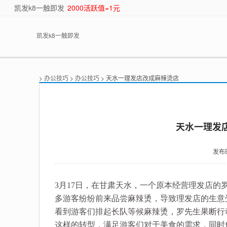
凯发k8一触即发
2000活跃值=1元
凯发k8一触即发
>
办公技巧
>
办公技巧
> 天水一理发店改成麻辣烫店
天水一理发店
发布
3月17日，在甘肃天水，一个原本经营理发店
多游客纷纷前来品尝麻辣烫，导致理发店的生意
看到游客们排起长队等候麻辣烫，罗先生果断行
这样的转型，满足游客们对于美食的需求，同时