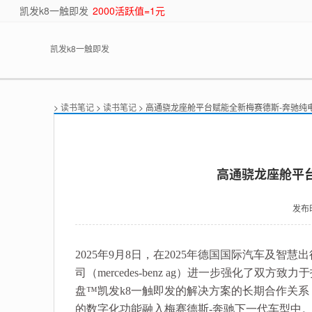
凯发k8一触即发
2000活跃值=1元
凯发k8一触即发
>
读书笔记
>
读书笔记
> 高通骁龙座舱平台赋能全新梅赛德斯-奔驰纯
高通骁龙座舱平台
发布
2025年9月8日，在2025年德国国际汽车及智慧出行
司（mercedes-benz ag）进一步强化了
盘™凯发k8一触即发的解决方案的长期合作关系
的数字化功能融入梅赛德斯-奔驰下一代车型中。