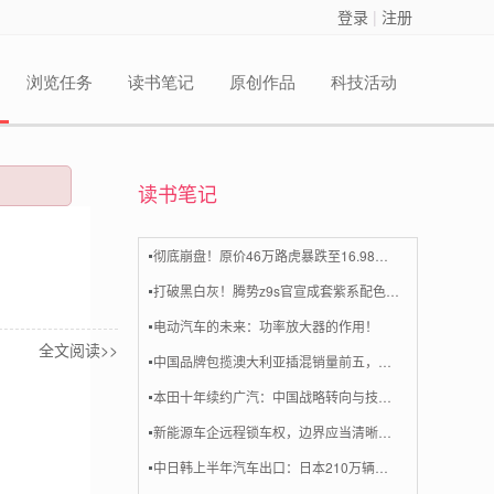
登录
|
注册
浏览任务
读书笔记
原创作品
科技活动
读书笔记
彻底崩盘！原价46万路虎暴跌至16.98万！车商：新能源逼得没办法
打破黑白灰！腾势z9s官宣成套紫系配色，多巴胺轿跑来了
电动汽车的未来：功率放大器的作用！
全文阅读>>
中国品牌包揽澳大利亚插混销量前五，比亚迪一家占43%
本田十年续约广汽：中国战略转向与技术重构机遇
新能源车企远程锁车权，边界应当清晰划定
中日韩上半年汽车出口：日本210万辆，韩国141万辆，我国多少呢？