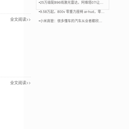
25万级配896线激光雷达，阿维塔07l让辅助驾驶不再“近视”
9.58万起，800v 零重力座椅 ar-hud，零跑把“高配”卷成了标配
全文阅读>>
小米高管：很多懂车的汽车从业者都欣赏和喜欢小米汽车
全文阅读>>