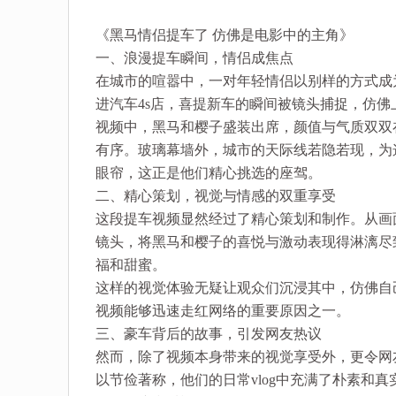
《黑马情侣提车了 仿佛是电影中的主角》
一、浪漫提车瞬间，情侣成焦点
在城市的喧嚣中，一对年轻情侣以别样的方式成
进汽车4s店，喜提新车的瞬间被镜头捕捉，仿
视频中，黑马和樱子盛装出席，颜值与气质双双
有序。玻璃幕墙外，城市的天际线若隐若现，为
眼帘，这正是他们精心挑选的座驾。
二、精心策划，视觉与情感的双重享受
这段提车视频显然经过了精心策划和制作。从画
镜头，将黑马和樱子的喜悦与激动表现得淋漓尽
福和甜蜜。
这样的视觉体验无疑让观众们沉浸其中，仿佛自
视频能够迅速走红网络的重要原因之一。
三、豪车背后的故事，引发网友热议
然而，除了视频本身带来的视觉享受外，更令网
以节俭著称，他们的日常vlog中充满了朴素和