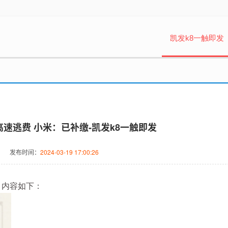
凯发k8一触即发
速逃费 小米：已补缴-凯发k8一触即发
发布时间：
2024-03-19 17:00:26
，内容如下：