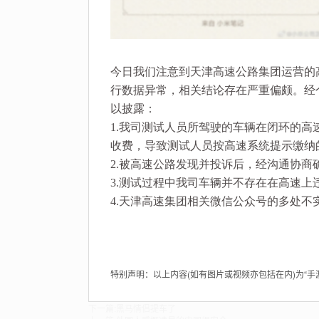
今日我们注意到天津高速公路集团运营的
行数据异常，相关结论存在严重偏颇。经
以披露：
1.我司测试人员所驾驶的车辆在闭环的
收费，导致测试人员按高速系统提示缴纳
2.被高速公路发现并投诉后，经沟通协商
3.测试过程中我司车辆并不存在在高速
4.天津高速集团相关微信公众号的多处
特别声明：以上内容(如有图片或视频亦包括在内)为“
下一篇:
黑马情侣提车了