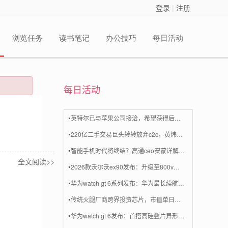
登录
|
注册
浏览任务
读书笔记
办公技巧
每日活动
每日活动
英特尔已与苹果公司接洽，希望获得后者的投资以重振公司业务
220亿二手交易巨头转转放弃c2c，黄炜给闲鱼“腾地盘”？
智能手机时代将终结？高通ceo安蒙详解ai未来六大趋势
全文阅读>>
2026款沃尔沃ex90发布：升级至800v平台，内置英伟达orin芯片
华为watch gt 6系列发布：华为最长续航智能手表来了，1488元起
传统火腿厂商跨界投资芯片，市值单日飙升近 10 亿元
华为watch gt 6发布：首搭高硅叠片异形电池，续航长达21天