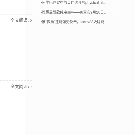
阿里巴巴宣布与英伟达开展physical ai合作
理想最新款纯电suv——i6宣布9月26日上市
全文阅读>>
被“做局”还能强势反击，icar v23凭啥能走出逆势曲线？
全文阅读>>