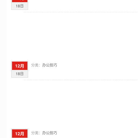
18日
分类：
办公技巧
12月
18日
分类：
办公技巧
12月