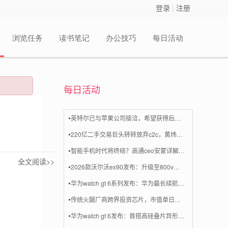
登录
|
注册
浏览任务
读书笔记
办公技巧
每日活动
每日活动
英特尔已与苹果公司接洽，希望获得后者的投资以重振公司业务
220亿二手交易巨头转转放弃c2c，黄炜给闲鱼“腾地盘”？
智能手机时代将终结？高通ceo安蒙详解ai未来六大趋势
全文阅读>>
2026款沃尔沃ex90发布：升级至800v平台，内置英伟达orin芯片
华为watch gt 6系列发布：华为最长续航智能手表来了，1488元起
传统火腿厂商跨界投资芯片，市值单日飙升近 10 亿元
华为watch gt 6发布：首搭高硅叠片异形电池，续航长达21天