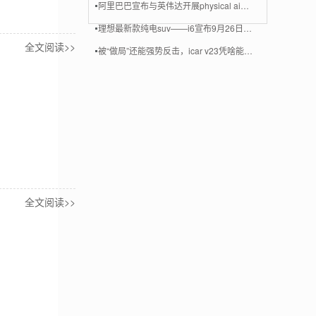
阿里巴巴宣布与英伟达开展physical ai合作
理想最新款纯电suv——i6宣布9月26日上市
全文阅读>>
被“做局”还能强势反击，icar v23凭啥能走出逆势曲线？
全文阅读>>