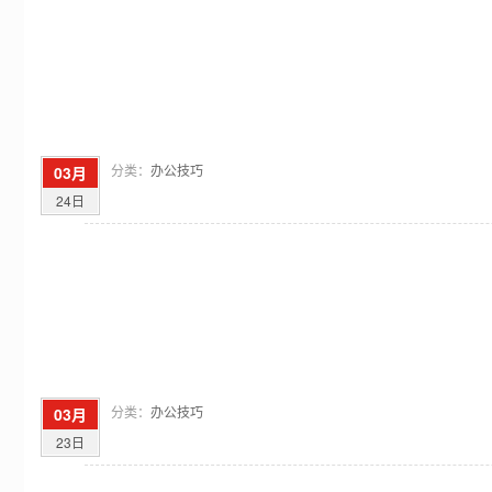
分类：
办公技巧
03月
24日
分类：
办公技巧
03月
23日