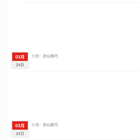
分类：
办公技巧
03月
24日
分类：
办公技巧
03月
24日