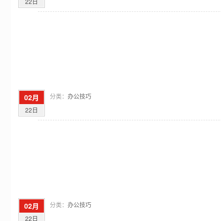
22日
分类：
办公技巧
02月
22日
分类：
办公技巧
02月
22日