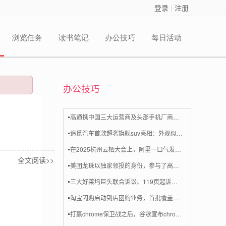
登录
|
注册
浏览任务
读书笔记
办公技巧
每日活动
办公技巧
高通携中国三大运营商及头部手机厂商启动“ai加速计划“
追觅汽车首款超奢旗舰suv亮相：外观似库里南，计划2027年上市
在2025杭州云栖大会上，阿里一口气发布了7款大模型，其中重磅推出的通义万相wan2.5-preview，首次实现音画一体视频生成等功能
全文阅读>>
美团龙珠以独家领投的身份，参与了高端泳池清洁机器人品牌星迈创新（beatbot）的新一轮融资
三大好莱坞巨头联合诉讼、119页起诉书直指minimax的图像和视频生成服务“海螺ai”侵权
淘宝闪购启动到店团购业务，首批覆盖上海、深圳、嘉兴三地的核心商业区域
打赢chrome保卫战之后，谷歌宣布chrome浏览器进行了自2008年发布以来最大的一次升级