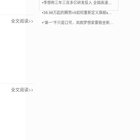
李想称三年三百多亿研发投入 全国高速平均150km一个超充站
38.98万起的腾势n9如何重新定义旗舰suv？解析安全、舒适与性能的三重突破
全文阅读>>
“第一”不只是口号，岚图梦想家要稳坐新能源mpv榜首
全文阅读>>